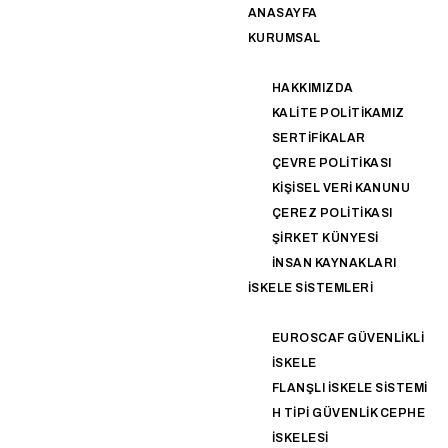
ANASAYFA
KURUMSAL
HAKKIMIZDA
KALITE POLITIKAMIZ
SERTIFIKALAR
ÇEVRE POLITIKASI
KIŞISEL VERI KANUNU
ÇEREZ POLITIKASI
ŞIRKET KÜNYESI
İNSAN KAYNAKLARI
İSKELE SISTEMLERI
EUROSCAF GÜVENLIKLI
İSKELE
FLANŞLI İSKELE SISTEMI
H TIPI GÜVENLIK CEPHE
İSKELESI