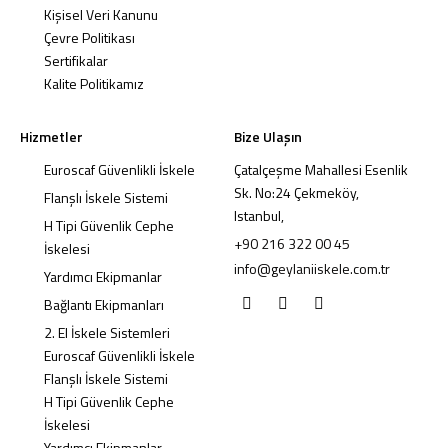
Kişisel Veri Kanunu
Çevre Politikası
Sertifikalar
Kalite Politikamız
Hizmetler
Bize Ulaşın
Euroscaf Güvenlikli İskele
Çatalçeşme Mahallesi Esenlik
Sk. No:24 Çekmeköy,
Flanşlı İskele Sistemi
Istanbul,
H Tipi Güvenlik Cephe
+90 216 322 00 45
İskelesi
info@geylaniiskele.com.tr
Yardımcı Ekipmanlar
Bağlantı Ekipmanları
2. El İskele Sistemleri
Euroscaf Güvenlikli İskele
Flanşlı İskele Sistemi
H Tipi Güvenlik Cephe
İskelesi
Yardımcı Ekipmanlar