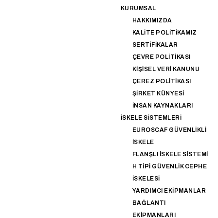
KURUMSAL
HAKKIMIZDA
KALITE POLITIKAMIZ
SERTIFIKALAR
ÇEVRE POLITIKASI
KIŞISEL VERI KANUNU
ÇEREZ POLITIKASI
ŞIRKET KÜNYESI
İNSAN KAYNAKLARI
İSKELE SISTEMLERI
EUROSCAF GÜVENLIKLI
İSKELE
FLANŞLI İSKELE SISTEMI
H TIPI GÜVENLIK CEPHE
İSKELESI
YARDIMCI EKIPMANLAR
BAĞLANTI
EKIPMANLARI